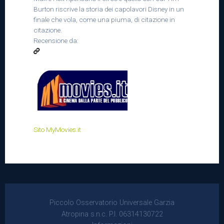
Burton riscrive la storia dei capolavori Disney in un
finale che vola, come una piuma, di citazione in
citazione.
Recensione da:
Sito MyMovies.it
Piccolo Osservatorio Universale Garzia
Atropina s.n.c. P.I. 06314130722