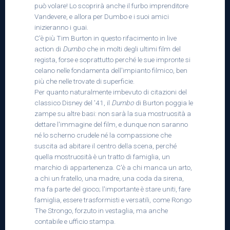
può volare! Lo scoprirà anche il furbo imprenditore
Vandevere, e allora per Dumbo e i suoi amici
inizieranno i guai.
C'è più Tim Burton in questo rifacimento in live
action di
Dumbo
che in molti degli ultimi film del
regista, forse e soprattutto perché le sue impronte si
celano nelle fondamenta dell'impianto filmico, ben
più che nelle trovate di superficie.
Per quanto naturalmente imbevuto di citazioni del
classico Disney del '41, il
Dumbo
di Burton poggia le
zampe su altre basi: non sarà la sua mostruosità a
dettare l'immagine del film, e dunque non saranno
né lo scherno crudele né la compassione che
suscita ad abitare il centro della scena, perché
quella mostruosità è un tratto di famiglia, un
marchio di appartenenza. C'è a chi manca un arto,
a chi un fratello, una madre, una coda da sirena,
ma fa parte del gioco; l'importante è stare uniti, fare
famiglia, essere trasformisti e versatili, come Rongo
The Strongo, forzuto in vestaglia, ma anche
contabile e ufficio stampa.