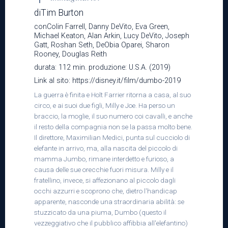
diTim Burton
Teatro
conColin Farrell, Danny DeVito, Eva Green,
Michael Keaton, Alan Arkin, Lucy DeVito, Joseph
Gatt, Roshan Seth, DeObia Oparei, Sharon
Rooney, Douglas Reith
News
durata: 112 min. produzione: U.S.A. (2019)
Link al sito: https://disney.it/film/dumbo-2019
La guerra è finita e Holt Farrier ritorna a casa, al suo
circo, e ai suoi due figli, Milly e Joe. Ha perso un
Informazioni
braccio, la moglie, il suo numero coi cavalli, e anche
il resto della compagnia non se la passa molto bene.
Il direttore, Maximilian Medici, punta sul cucciolo di
elefante in arrivo, ma, alla nascita del piccolo di
Trasparenza
mamma Jumbo, rimane interdetto e furioso, a
causa delle sue orecchie fuori misura. Milly e il
fratellino, invece, si affezionano al piccolo dagli
occhi azzurri e scoprono che, dietro l'handicap
apparente, nasconde una straordinaria abilità: se
stuzzicato da una piuma, Dumbo (questo il
vezzeggiativo che il pubblico affibbia all'elefantino)