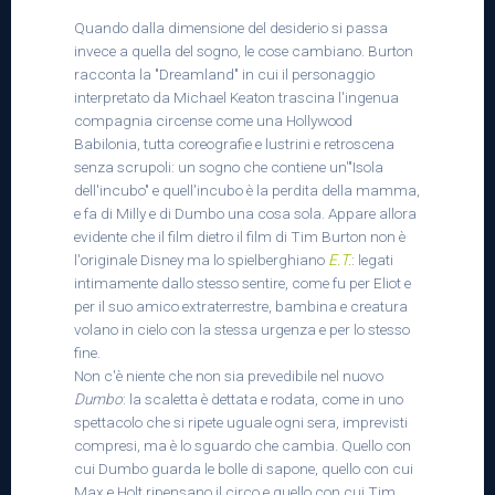
Quando dalla dimensione del desiderio si passa
invece a quella del sogno, le cose cambiano. Burton
racconta la "Dreamland" in cui il personaggio
interpretato da Michael Keaton trascina l'ingenua
compagnia circense come una Hollywood
Babilonia, tutta coreografie e lustrini e retroscena
senza scrupoli: un sogno che contiene un'"Isola
dell'incubo" e quell'incubo è la perdita della mamma,
e fa di Milly e di Dumbo una cosa sola. Appare allora
evidente che il film dietro il film di Tim Burton non è
l'originale Disney ma lo spielberghiano
E.T.
: legati
intimamente dallo stesso sentire, come fu per Eliot e
per il suo amico extraterrestre, bambina e creatura
volano in cielo con la stessa urgenza e per lo stesso
fine.
Non c'è niente che non sia prevedibile nel nuovo
Dumbo
: la scaletta è dettata e rodata, come in uno
spettacolo che si ripete uguale ogni sera, imprevisti
compresi, ma è lo sguardo che cambia. Quello con
cui Dumbo guarda le bolle di sapone, quello con cui
Max e Holt ripensano il circo e quello con cui Tim