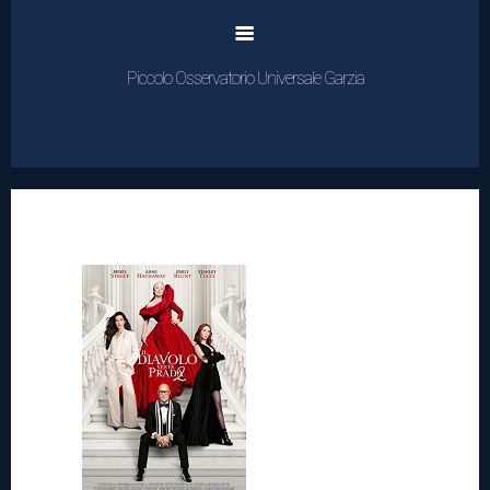
Piccolo Osservatorio Universale Garzia
Home
Cinema
Rassegne