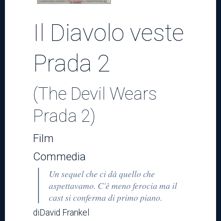
Teatro
Il Diavolo veste
Prada 2
News
(The Devil Wears
Informazioni
Prada 2)
Film
Trasparenza
Commedia
Un sequel che ci dà quello che
aspettavamo. C'è meno ferocia ma il
cast si conferma di primo piano.
diDavid Frankel