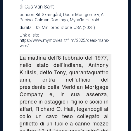
di Gus Van Sant
concon Bill Skarsgård, Dacre Montgomery, Al
Pacino, Colman Domingo, Myha'la Herrold.
durata: 102 Min. produzione: USA (2025)
Link al sito:
https://www.mymovies.it/film/2025/dead-mans-
wire/
La mattina dell'8 febbraio del 1977,
nello stato dell'Indiana, Anthony
Kiritsis, detto Tony, quarantaquattro
anni, entra nell'ufficio del
presidente della Meridian Mortgage
Company e, in sua assenza,
prende in ostaggio il figlio e socio in
affari, Richard O. Hall, legandogli al
collo un cavo teso collegato al
grilletto di un fucile a canne mozze
calibro 12 (il "dead man's wire" del