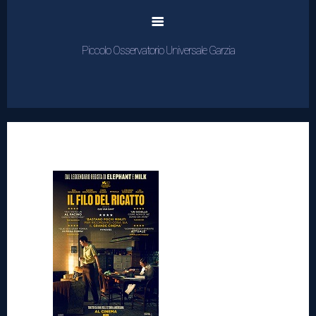
Piccolo Osservatorio Universale Garzia
Home
Cinema
Rassegne