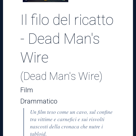
Teatro
Il filo del ricatto
- Dead Man's
News
Wire
Informazioni
(Dead Man's Wire)
Film
Trasparenza
Drammatico
Un film teso come un cavo, sul confine
tra vittime e carnefici e sui risvolti
nascosti della cronaca che nutre i
tabloid.