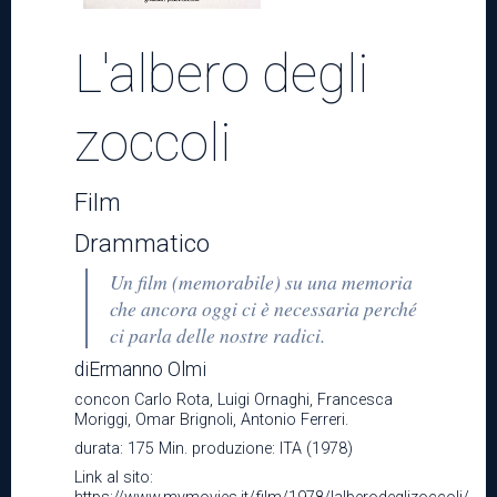
Teatro
L'albero degli
zoccoli
News
Film
Drammatico
Informazioni
Un film (memorabile) su una memoria
che ancora oggi ci è necessaria perché
ci parla delle nostre radici.
Trasparenza
diErmanno Olmi
concon Carlo Rota, Luigi Ornaghi, Francesca
Moriggi, Omar Brignoli, Antonio Ferreri.
durata: 175 Min. produzione: ITA (1978)
Link al sito: