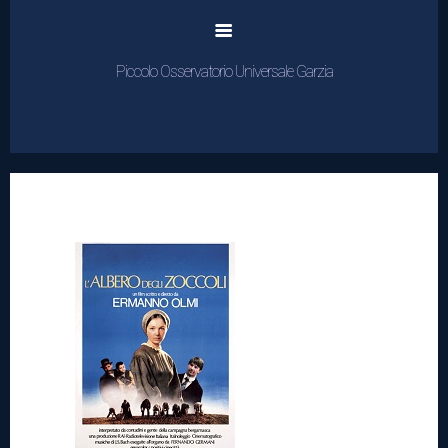
Piccolo Osservatorio Universale Garzia
Home
Cinema
Rassegne