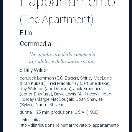
L'appartamento
(The Apartment)
Film
Commedia
Un capolavoro della commedia
agrodolce e della satira sociale.
diBilly Wilder
conJack Lemmon (C.C. Baxter), Shirley MacLaine
(Fran Kubelik), Fred MacMurray (Jeff Sheldrake),
Ray Walston (Joe Dobisch), Jack Kruschen
(dottor Dreyfuss), David Lewis (Al Kirkeby), Hope
Holiday (Margie MacDougall), Joan Shawlee
(Sylvia), Naomi Stevens
durata: 125 min. produzione: U.S.A. (1960)
Link al sito:
http://distribuzione.ilcinemaritrovato.it/lappartamento