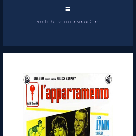
Piccolo Osservatorio Universale Garzia
Home
Cinema
Rassegne