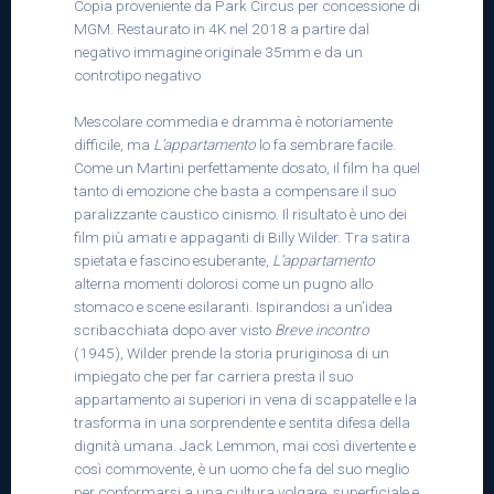
Copia proveniente da Park Circus per concessione di
MGM. Restaurato in 4K nel 2018 a partire dal
negativo immagine originale 35mm e da un
controtipo negativo
Mescolare commedia e dramma è notoriamente
difficile, ma
L’appartamento
lo fa sembrare facile.
Come un Martini perfettamente dosato, il film ha quel
tanto di emozione che basta a compensare il suo
paralizzante caustico cinismo. Il risultato è uno dei
film più amati e appaganti di Billy Wilder. Tra satira
spietata e fascino esuberante,
L’appartamento
alterna momenti dolorosi come un pugno allo
stomaco e scene esilaranti. Ispirandosi a un’idea
scribacchiata dopo aver visto
Breve incontro
(1945), Wilder prende la storia pruriginosa di un
impiegato che per far carriera presta il suo
appartamento ai superiori in vena di scappatelle e la
trasforma in una sorprendente e sentita difesa della
dignità umana. Jack Lemmon, mai così divertente e
così commovente, è un uomo che fa del suo meglio
per conformarsi a una cultura volgare, superficiale e