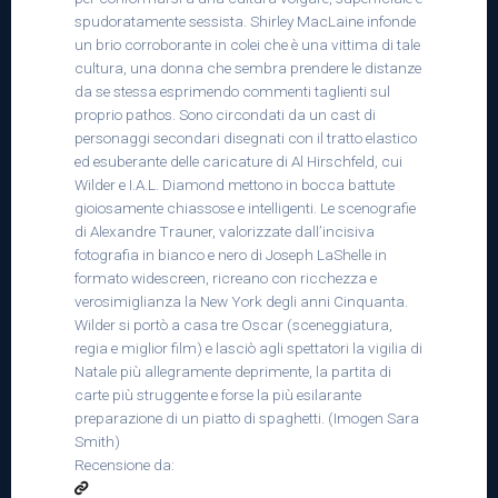
spudoratamente sessista. Shirley MacLaine infonde
un brio corroborante in colei che è una vittima di tale
cultura, una donna che sembra prendere le distanze
da se stessa esprimendo commenti taglienti sul
proprio pathos. Sono circondati da un cast di
personaggi secondari disegnati con il tratto elastico
ed esuberante delle caricature di Al Hirschfeld, cui
Wilder e I.A.L. Diamond mettono in bocca battute
gioiosamente chiassose e intelligenti. Le scenografie
di Alexandre Trauner, valorizzate dall’incisiva
fotografia in bianco e nero di Joseph LaShelle in
formato widescreen, ricreano con ricchezza e
verosimiglianza la New York degli anni Cinquanta.
Wilder si portò a casa tre Oscar (sceneggiatura,
regia e miglior film) e lasciò agli spettatori la vigilia di
Natale più allegramente deprimente, la partita di
carte più struggente e forse la più esilarante
preparazione di un piatto di spaghetti. (Imogen Sara
Smith)
Recensione da: