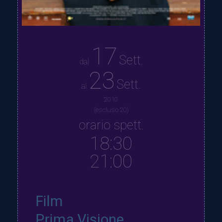
17
Sett.
dal
23
Sett.
al
2010
(escluso 20)
orario spett.
18:30
21:00
Film
Prima Visione