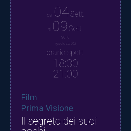
04
Sett.
dal
09
Sett.
al
2010
(escluso 06)
orario spett.
18:30
21:00
Film
Prima Visione
Il segreto dei suoi