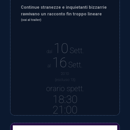
Continue stranezze e inquietanti bizzarrie
ravvivano un racconto fin troppo lineare
(vai al trailer)
10
Sett.
dal
16
Sett.
al
2010
(escluso 13)
orario spett.
18:30
21:00