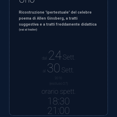
Ricostruzione "ipertestuale" del celebre
poema di Allen Ginsberg, a tratti
suggestiva e a tratti freddamente didattica
(vai al trailer)
24
Sett.
dal
30
Sett.
al
2010
(escluso 27)
orario spett.
18:30
21:00