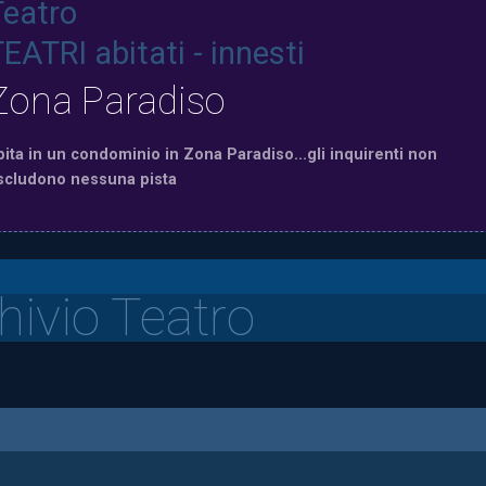
Teatro
EATRI abitati - innesti
Zona Paradiso
bita in un condominio in Zona Paradiso...gli inquirenti non
scludono nessuna pista
hivio Teatro