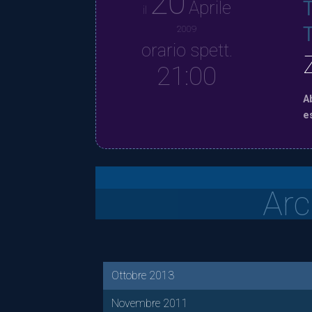
20
Aprile
il
T
2009
orario spett.
21:00
A
e
Arc
Ottobre 2013
Novembre 2011